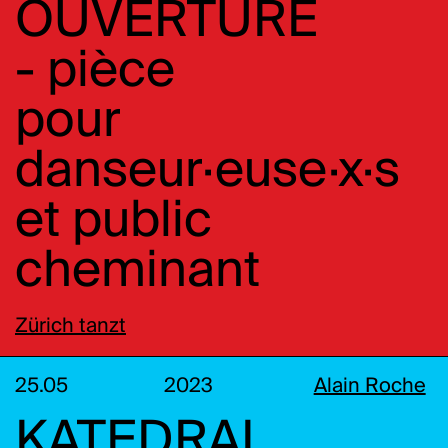
OUVERTURE
- pièce
pour
danseur·euse·x·s
et public
cheminant
Zürich tanzt
25.05
2023
Alain Roche
KATEDRAL