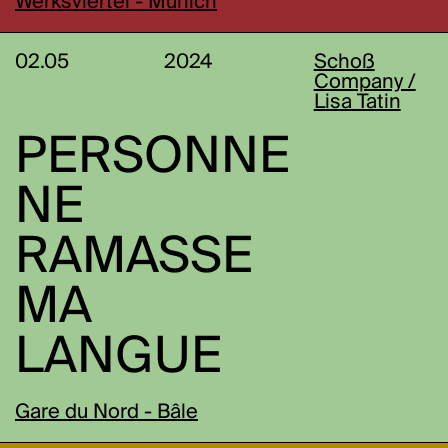
Werksviertel - Munich
02.05
2024
Schoß
Company /
Lisa Tatin
PERSONNE
NE
RAMASSE
MA
LANGUE
Gare du Nord - Bâle