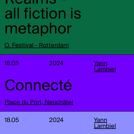
all fiction is
metaphor
O. Festival - Rotterdam
18.05
2024
Yann
Lambiel
Connecté
Place du Port, Neuchâtel
18.05
2024
Yann
Lambiel