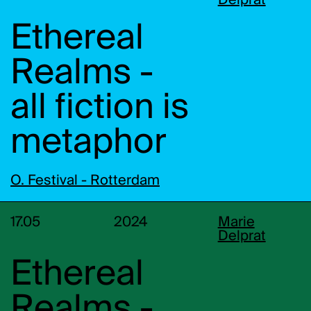
Delprat
Ethereal
Realms -
all fiction is
metaphor
O. Festival - Rotterdam
17.05
2024
Marie
Delprat
Ethereal
Realms -