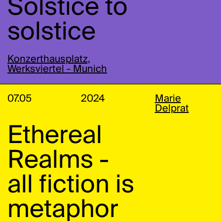
Solstice to
solstice
Konzerthausplatz,
Werksviertel - Munich
07.05
2024
Marie
Delprat
Ethereal
Realms -
all fiction is
metaphor