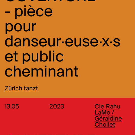
- pièce
pour
danseur·euse·x·s
et public
cheminant
Zürich tanzt
13.05
2023
Cie Rahu
LaMo /
Géraldine
Chollet