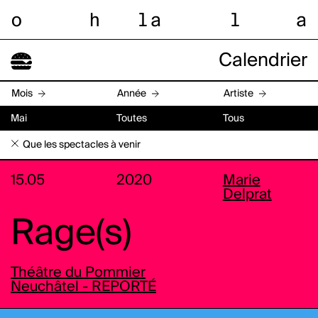
o
h
l
a
l
a
Calendrier
Mois
Année
Artiste
Mai
Toutes
Tous
Que les spectacles à venir
15.05
2020
Marie
Delprat
Rage(s)
Théâtre du Pommier
Neuchâtel - REPORTÉ