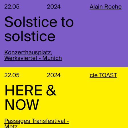
22.05
2024
Alain Roche
Solstice to
solstice
Konzerthausplatz,
Werksviertel - Munich
22.05
2024
cie TOAST
HERE &
NOW
Passages Transfestival -
Metz