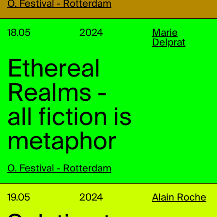
O. Festival - Rotterdam
18.05
2024
Marie
Delprat
Ethereal
Realms -
all fiction is
metaphor
O. Festival - Rotterdam
19.05
2024
Alain Roche