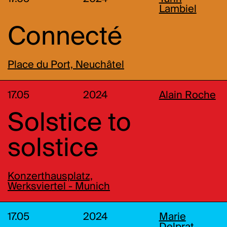
Lambiel
Connecté
Place du Port, Neuchâtel
17.05
2024
Alain Roche
Solstice to
solstice
Konzerthausplatz,
Werksviertel - Munich
17.05
2024
Marie