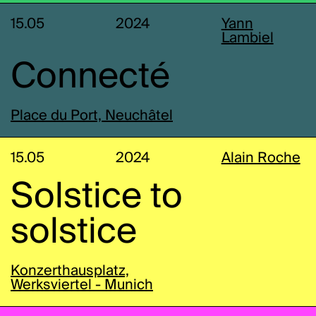
15.05
2024
Yann
Lambiel
Connecté
Place du Port, Neuchâtel
15.05
2024
Alain Roche
Solstice to
solstice
Konzerthausplatz,
Werksviertel - Munich