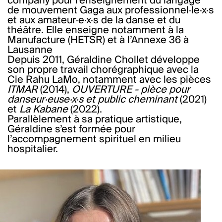
company pour l’enseignement du langage
de mouvement Gaga aux professionnel·le·x·s
et aux amateur·e·x·s de la danse et du
théâtre. Elle enseigne notamment à la
Manufacture (HETSR) et à l’Annexe 36 à
Lausanne
Depuis 2011, Géraldine Chollet développe
son propre travail chorégraphique avec la
Cie Rahu LaMo, notamment avec les pièces
ITMAR
(2014),
OUVERTURE - pièce pour
danseur·euse·x·s et public cheminant
(2021)
et
La Kabane
(2022).
Parallèlement à sa pratique artistique,
Géraldine s’est formée pour
l’accompagnement spirituel en milieu
hospitalier.