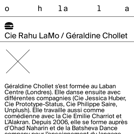
o
h
l
a
l
a
Cie Rahu LaMo / Géraldine Chollet
Géraldine Chollet s’est formée au Laban
Centre (Londres). Elle danse ensuite avec
différentes compagnies (Cie Jessica Huber,
Cie Prototype-Status, Cie Philippe Saire,
Unplush). Elle travaille aussi comme
comédienne avec la Cie Emilie Charriot et
L’Alakran. Depuis 2006, elle se forme auprès
d’Ohad Naharin et de la Batsheva Dance