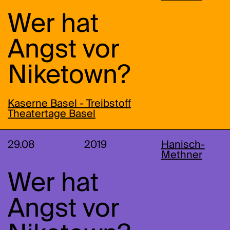
Wer hat
Angst vor
Niketown?
Kaserne Basel - Treibstoff
Theatertage Basel
29.08
2019
Hanisch-
Methner
Wer hat
Angst vor