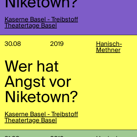
Niketown?
Kaserne Basel - Treibstoff
Theatertage Basel
30.08
2019
Hanisch-
Methner
Wer hat
Angst vor
Niketown?
Kaserne Basel - Treibstoff
Theatertage Basel