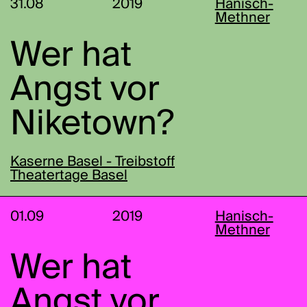
31.08
2019
Hanisch-
Methner
Wer hat
Angst vor
Niketown?
Kaserne Basel - Treibstoff
Theatertage Basel
01.09
2019
Hanisch-
Methner
Wer hat
Angst vor