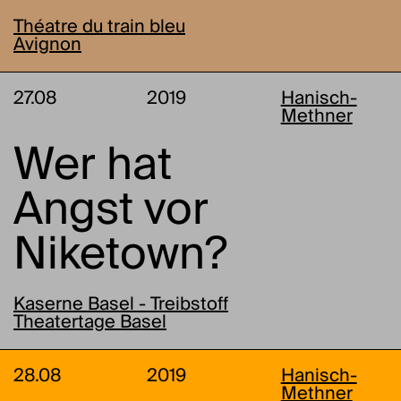
Théatre du train bleu
Avignon
27.08
2019
Hanisch-
Methner
Wer hat
Angst vor
Niketown?
Kaserne Basel - Treibstoff
Theatertage Basel
28.08
2019
Hanisch-
Methner