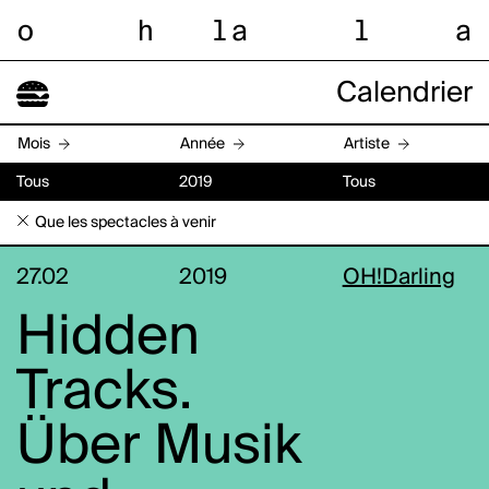
o
h
l
a
l
a
Calendrier
Mois
Année
Artiste
Tous
2019
Tous
Que les spectacles à venir
27.02
2019
OH!Darling
Hidden
Tracks.
Über Musik