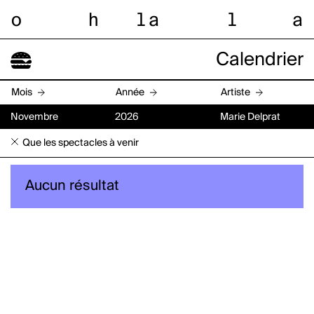
o
h
l
a
l
a
Calendrier
Mois
Année
Artiste
Novembre
2026
Marie Delprat
Que les spectacles à venir
Aucun résultat