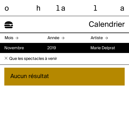
o
h
l
a
l
a
Calendrier
Mois
Année
Artiste
Novembre
2019
Marie Delprat
Que les spectacles à venir
Aucun résultat