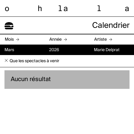
o
h
l
a
l
a
Calendrier
Mois
Année
Artiste
Mars
2026
Marie Delprat
Que les spectacles à venir
Aucun résultat