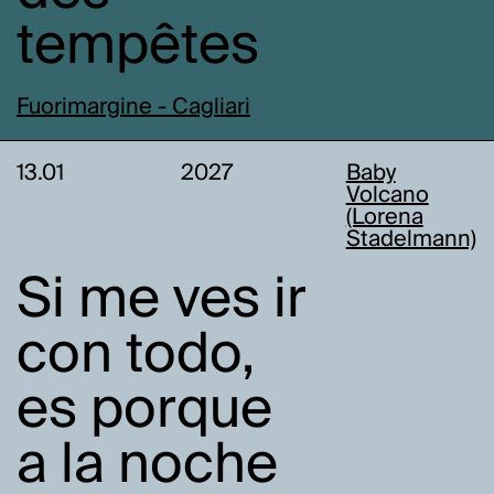
tempêtes
Fuorimargine - Cagliari
13.01
2027
Baby
Volcano
(Lorena
Stadelmann)
Si me ves ir
con todo,
es porque
a la noche