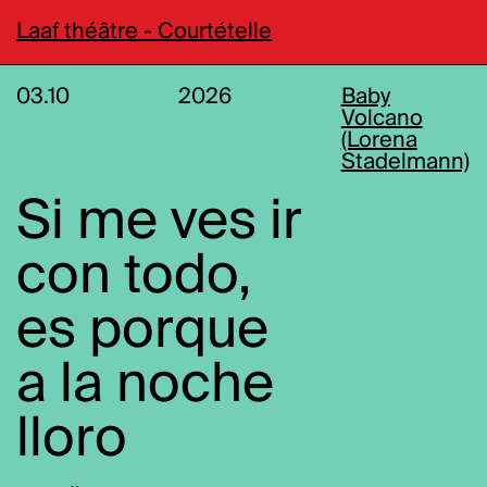
Laaf théâtre - Courtételle
03.10
2026
Baby
Volcano
(Lorena
Stadelmann)
Si me ves ir
con todo,
es porque
a la noche
lloro