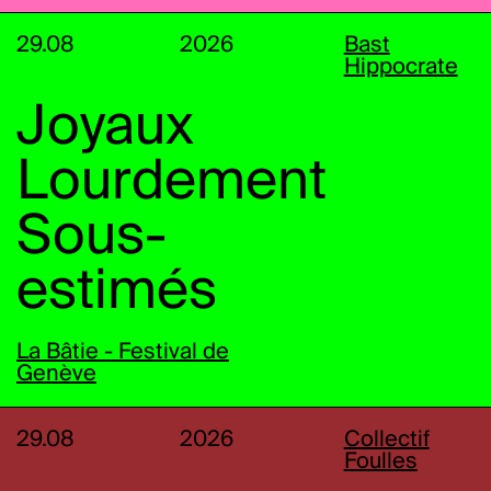
29.08
2026
Bast
Hippocrate
Joyaux
Lourdement
Sous-
estimés
La Bâtie - Festival de
Genève
29.08
2026
Collectif
Foulles