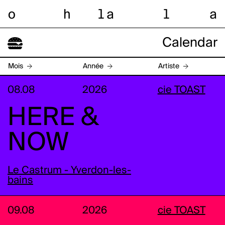
o
h
l
a
l
a
Calendar
Mois
Année
Artiste
08.08
2026
cie TOAST
HERE &
NOW
Le Castrum - Yverdon-les-
bains
09.08
2026
cie TOAST