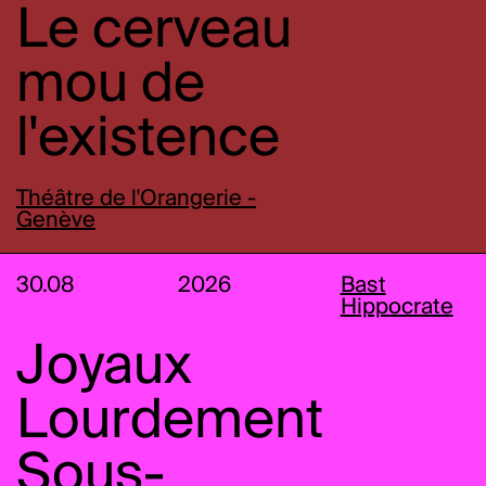
Le cerveau
mou de
l'existence
Théâtre de l'Orangerie -
Genève
30.08
2026
Bast
Hippocrate
Joyaux
Lourdement
Sous-