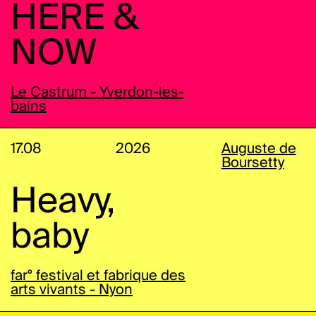
HERE &
NOW
Le Castrum - Yverdon-les-
bains
17.08
2026
Auguste de
Boursetty
Heavy,
baby
far° festival et fabrique des
arts vivants - Nyon