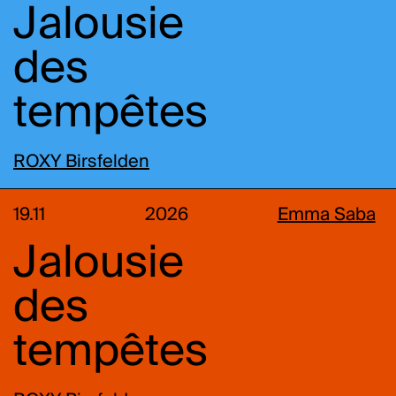
Jalousie
des
tempêtes
ROXY Birsfelden
19.11
2026
Emma Saba
Jalousie
des
tempêtes