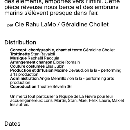
des éléments, emportés vers l’infini. Cette
pièce rêveuse nous berce et des embruns
marins s’élèvent presque dans l’air.
Cie Rahu LaMo / Géraldine Chollet
par
Distribution
Concept, chorégraphie, chant et texte
Géraldine Chollet
Trottinette
Stan Ravaioli
Musique
Raphaël Raccuia
Arrangement chanson
Élodie Romain
Couture costumes
Elsa Jubin
Production et diffusion
Maxine Devaud, oh la la – performing
arts production
Administration
Angie Mennillo / oh la la - performing arts
production
Coproduction
Théâtre Sévelin 36
Un merci tout particulier à l’équipe de La Fièvre pour leur
accueil généreux: Loris, Martin, Stan, Maël, Félix, Laure, Max et
les autres.
Dates