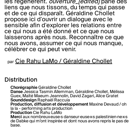
les régénèrent.
ouverture_[edited]
parle des
liens que nous tissons, du temps qui passe
et de ce qui disparaît. Géraldine Chollet
propose ici dʼouvrir un dialogue avec le
sensible afin dʼexplorer les relations entre
ce qui nous a été donné et ce que nous
laisserons après nous. Reconnaître ce que
nous avons, assumer ce qui nous manque,
célébrer ce qui peut venir.
Cie Rahu LaMo / Géraldine Chollet
par
Distribution
Chorégraphie
Géraldine Chollet
Danse
Jessica Tasmin Allemman, Géraldine Chollet, Mélissa
Guex, Maïté Maeum Jeannolin, David Zagari, Alice Gratet
Sounddesign
Raphaël Raccuia
Production, diffusion et développement
Maxine Devaud / oh
la la - performing arts production
Production
Cie Rahu LaMo
Merci
aux nombreux·euse·s danseur·euse·x·s palestinien·ne·x·s
de Dabke qui m’ont inspirée et dont nous avons repris le pas de
base.