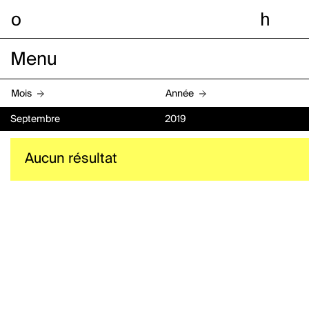
o
h
Menu
Mois
Année
Septembre
2019
Aucun résultat