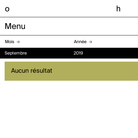
o
h
Menu
Mois
Année
Septembre
2019
Aucun résultat