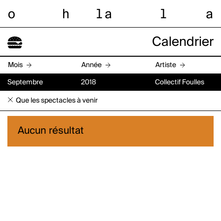
o
h
l
a
l
a
Calendrier
Mois
Année
Artiste
Septembre
2018
Collectif Foulles
Que les spectacles à venir
Aucun résultat