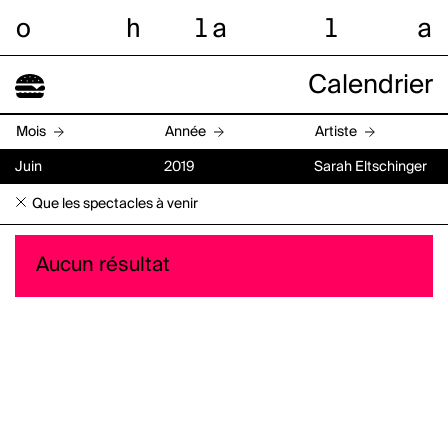
o
h
l
a
l
a
Calendrier
Mois
Année
Artiste
Juin
2019
Sarah Eltschinger
Que les spectacles à venir
Aucun résultat