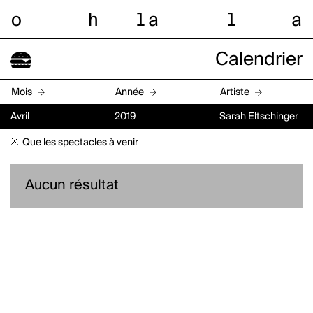
o
h
l
a
l
a
Calendrier
Mois
Année
Artiste
Avril
2019
Sarah Eltschinger
Que les spectacles à venir
Aucun résultat