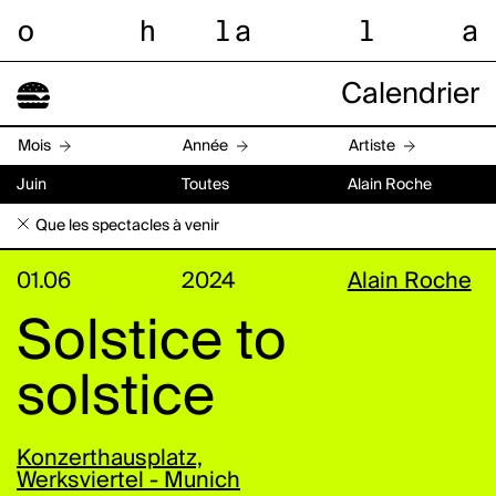
o
h
l
a
l
a
Calendrier
Mois
Année
Artiste
Juin
Toutes
Alain Roche
Que les spectacles à venir
01.06
2024
Alain Roche
Solstice to
solstice
Konzerthausplatz,
Werksviertel - Munich