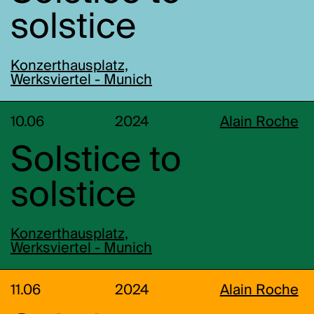
solstice
Konzerthausplatz,
Werksviertel - Munich
10.06
2024
Alain Roche
Solstice to
solstice
Konzerthausplatz,
Werksviertel - Munich
11.06
2024
Alain Roche