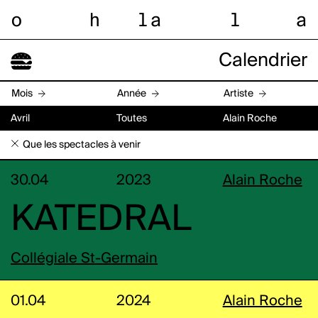
o
h
l
a
l
a
Calendrier
Mois
Année
Artiste
Avril
Toutes
Alain Roche
Que les spectacles à venir
30.04
2023
Alain Roche
KATEDRAL
Collégiale St-Germain
01.04
2024
Alain Roche