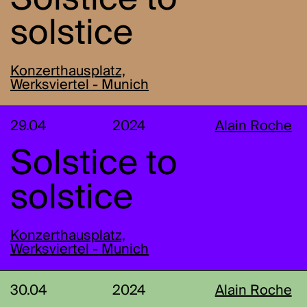
solstice
Konzerthausplatz,
Werksviertel - Munich
29.04
2024
Alain Roche
Solstice to
solstice
Konzerthausplatz,
Werksviertel - Munich
30.04
2024
Alain Roche