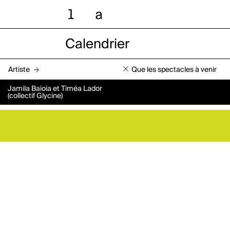
l
a
Calendrier
Artiste
Que les spectacles à venir
Jamila Baioia et Timéa Lador
(collectif Glycine)