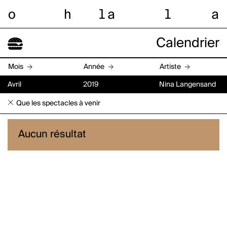
o
h
l
a
l
a
Calendrier
Mois
Année
Artiste
Avril
2019
Nina Langensand
Que les spectacles à venir
Aucun résultat