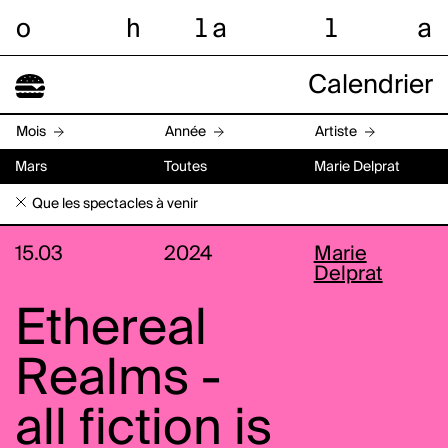
o
h
l
a
l
a
Calendrier
Mois
Année
Artiste
Mars
Toutes
Marie Delprat
Que les spectacles à venir
15.03
2024
Marie
Delprat
Ethereal
Realms -
all fiction is