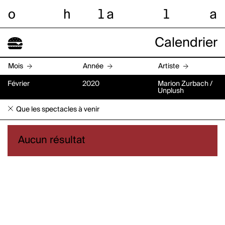
o
h
l
a
l
a
Calendrier
Mois
Année
Artiste
Février
2020
Marion Zurbach /
Unplush
Que les spectacles à venir
Aucun résultat