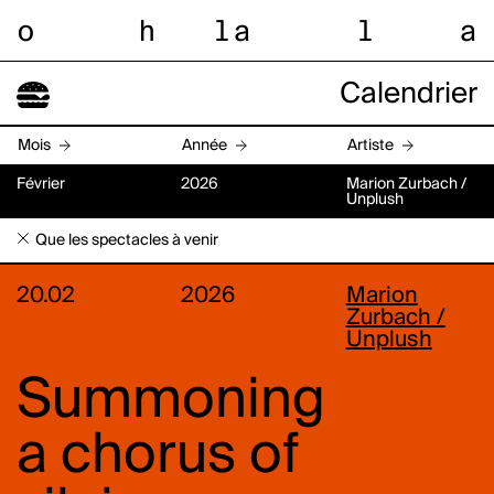
o
h
l
a
l
a
Calendrier
Mois
Année
Artiste
Février
2026
Marion Zurbach /
Unplush
Que les spectacles à venir
20.02
2026
Marion
Zurbach /
Unplush
Summoning
a chorus of