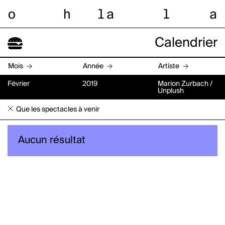
o
h
l
a
l
a
Calendrier
Mois
Année
Artiste
Février
2019
Marion Zurbach /
Unplush
Que les spectacles à venir
Aucun résultat