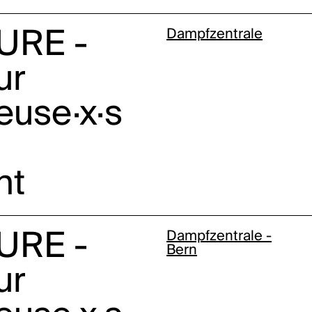
URE -
Dampfzentrale
ur
euse·x·s
nt
URE -
Dampfzentrale -
Bern
ur