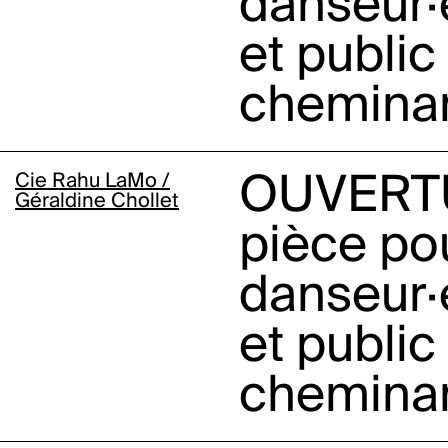
danseur·
et public
chemina
Cie Rahu LaMo /
OUVERT
Géraldine Chollet
pièce po
danseur·
et public
chemina