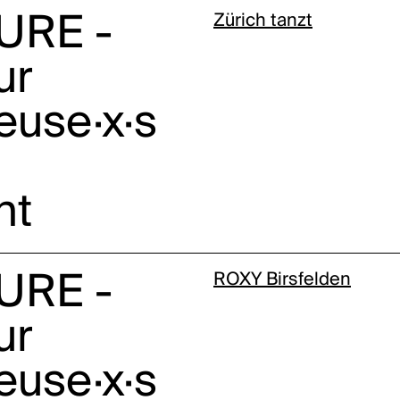
URE -
Zürich tanzt
ur
euse·x·s
nt
URE -
ROXY Birsfelden
ur
euse·x·s