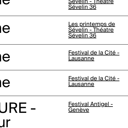
ne
Sévelin - Théatre
Sévelin 36
ne
Les printemps de
Sévelin - Théatre
Sévelin 36
ne
Festival de la Cité -
Lausanne
ne
Festival de la Cité -
Lausanne
URE -
Festival Antigel -
Genève
ur