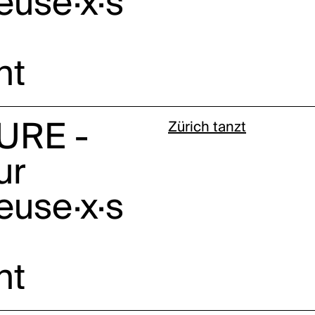
euse·x·s
nt
URE -
Zürich tanzt
ur
euse·x·s
nt