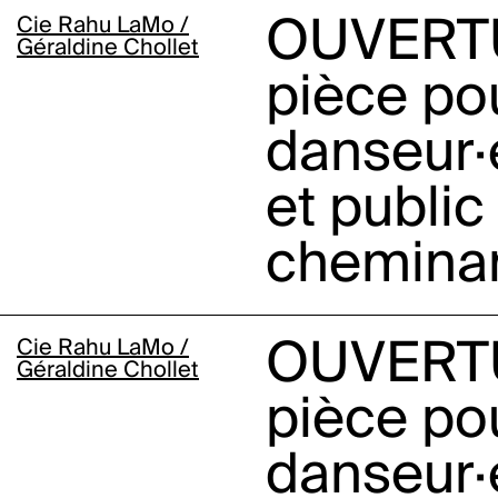
Cie Rahu LaMo /
OUVERT
Géraldine Chollet
pièce po
danseur·
et public
chemina
Cie Rahu LaMo /
OUVERT
Géraldine Chollet
pièce po
danseur·