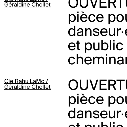
OUVERT
Géraldine Chollet
pièce po
danseur·
et public
chemina
Cie Rahu LaMo /
OUVERT
Géraldine Chollet
pièce po
danseur·