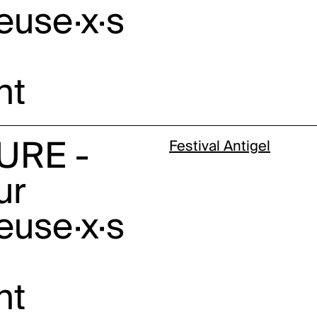
euse·x·s
nt
URE -
Festival Antigel
ur
euse·x·s
nt