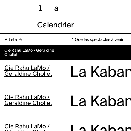
l
a
Calendrier
Artiste
Que les spectacles à venir
Cie Rahu LaMo / Géraldine
Chollet
Cie Rahu LaMo /
La Kaba
Géraldine Chollet
Cie Rahu LaMo /
La Kaba
Géraldine Chollet
Cie Rahu LaMo /