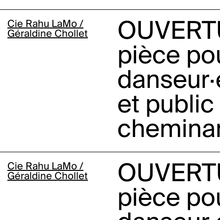
Cie Rahu LaMo /
OUVERT
Géraldine Chollet
pièce po
danseur·
et public
chemina
Cie Rahu LaMo /
OUVERT
Géraldine Chollet
pièce po