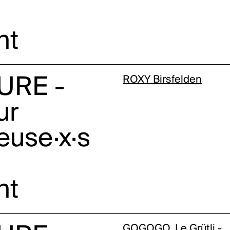
nt
URE -
ROXY Birsfelden
ur
euse·x·s
nt
GOGOGO, Le Grütli -