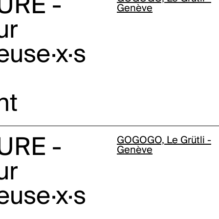
URE -
Genève
ur
euse·x·s
nt
URE -
GOGOGO, Le Grütli -
Genève
ur
euse·x·s