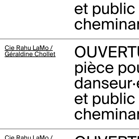
et public
chemina
Cie Rahu LaMo /
OUVERT
Géraldine Chollet
pièce po
danseur·
et public
chemina
Cie Rahu LaMo /