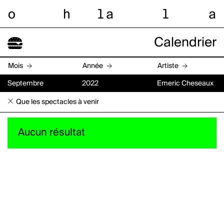
o
h
l
a
l
a
Calendrier
Mois
Année
Artiste
Septembre
2022
Emeric Cheseaux
Que les spectacles à venir
Aucun résultat