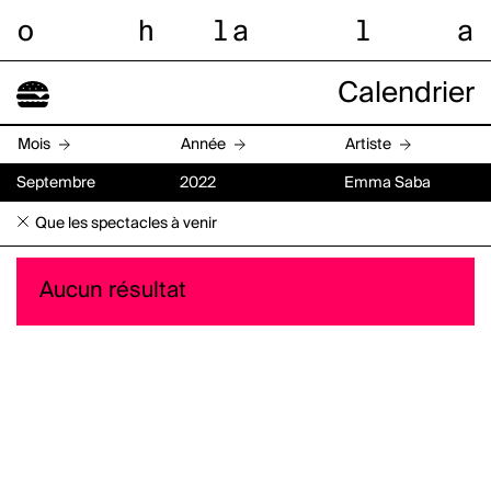
o
h
l
a
l
a
Calendrier
Mois
Année
Artiste
Septembre
2022
Emma Saba
Que les spectacles à venir
Aucun résultat