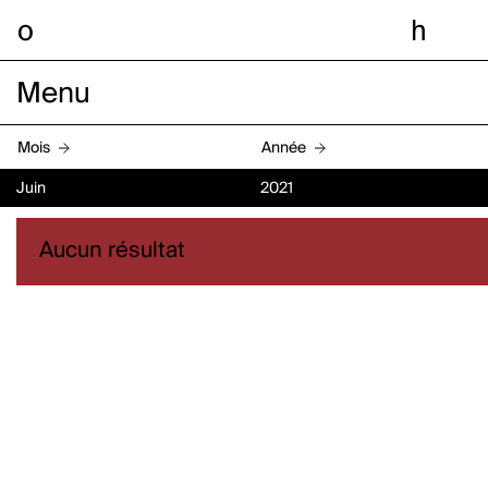
o
h
Menu
Mois
Année
Juin
2021
Aucun résultat