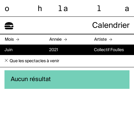
o
h
l
a
l
a
Calendrier
Mois
Année
Artiste
Juin
2021
Collectif Foulles
Que les spectacles à venir
Aucun résultat