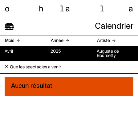
o
h
l
a
l
a
Calendrier
Mois
Année
Artiste
Avril
2025
Auguste de
Boursetty
Que les spectacles à venir
Aucun résultat