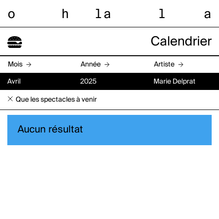
o
h
l
a
l
a
Calendrier
Mois
Année
Artiste
Avril
2025
Marie Delprat
Que les spectacles à venir
Aucun résultat