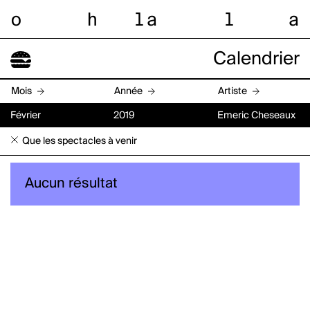
o
h
l
a
l
a
Calendrier
Mois
Année
Artiste
Février
2019
Emeric Cheseaux
Que les spectacles à venir
Aucun résultat