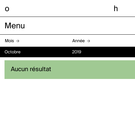
o
h
Menu
Mois
Année
Octobre
2019
Aucun résultat