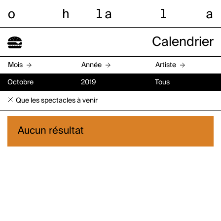
o
h
l
a
l
a
Calendrier
Mois
Année
Artiste
Octobre
2019
Tous
Que les spectacles à venir
Aucun résultat