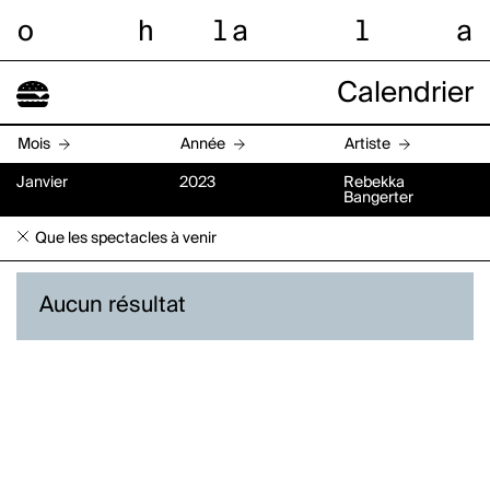
o
h
l
a
l
a
Calendrier
Mois
Année
Artiste
Janvier
2023
Rebekka
Bangerter
Que les spectacles à venir
Aucun résultat