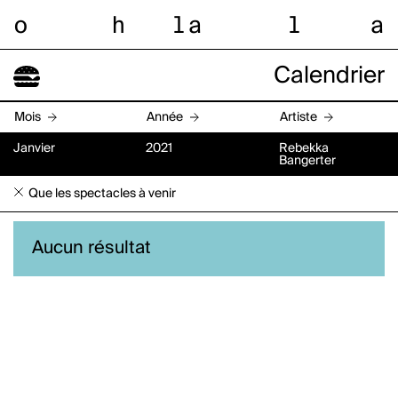
o
h
l
a
l
a
Calendrier
Mois
Année
Artiste
Janvier
2021
Rebekka
Bangerter
Que les spectacles à venir
Aucun résultat