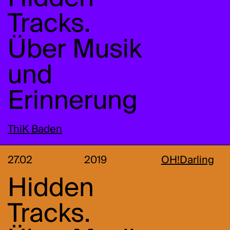
Tracks.
Über Musik
und
Erinnerung
ThiK Baden
27.02
2019
OH!Darling
Hidden
Tracks.