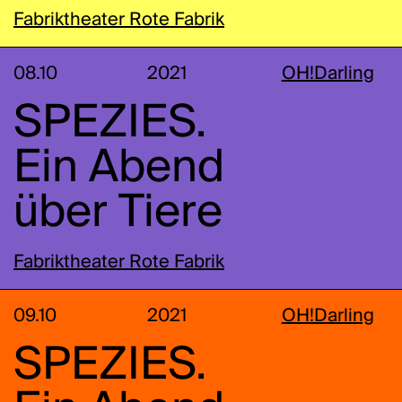
Fabriktheater Rote Fabrik
08.10
2021
OH!Darling
SPEZIES.
Ein Abend
über Tiere
Fabriktheater Rote Fabrik
09.10
2021
OH!Darling
SPEZIES.