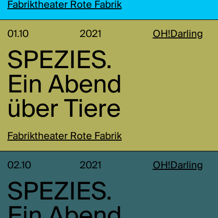
Fabriktheater Rote Fabrik
01.10
2021
OH!Darling
SPEZIES.
Ein Abend
über Tiere
Fabriktheater Rote Fabrik
02.10
2021
OH!Darling
SPEZIES.
Ein Abend