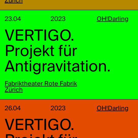
Zürich
23.04
2023
OH!Darling
VERTIGO.
Projekt für
Antigravitation.
Fabriktheater Rote Fabrik
Zürich
26.04
2023
OH!Darling
VERTIGO.