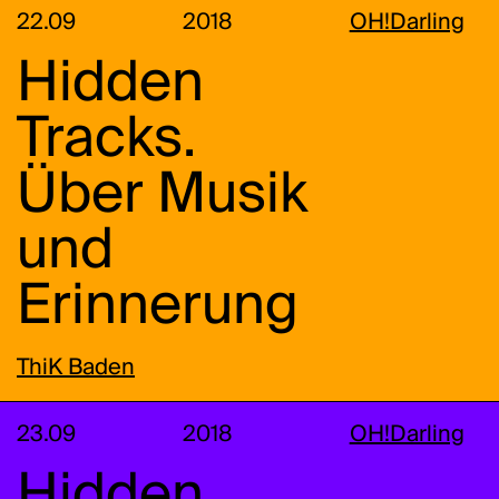
22.09
2018
OH!Darling
Hidden
Tracks.
Über Musik
und
Erinnerung
ThiK Baden
23.09
2018
OH!Darling
Hidden