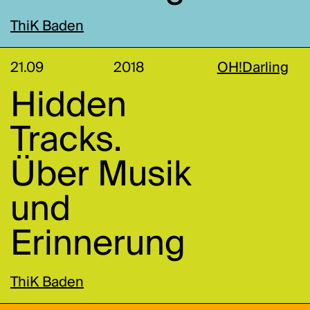
ThiK Baden
21.09
2018
OH!Darling
Hidden
Tracks.
Über Musik
und
Erinnerung
ThiK Baden