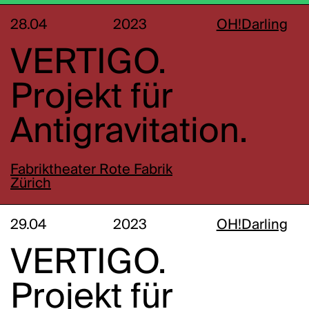
28.04
2023
OH!Darling
VERTIGO.
Projekt für
Antigravitation.
Fabriktheater Rote Fabrik
Zürich
29.04
2023
OH!Darling
VERTIGO.
Projekt für