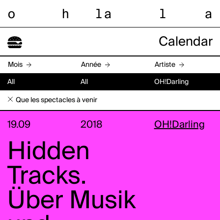
o
h
l
a
l
a
Calendar
Mois
Année
Artiste
All
All
OH!Darling
Que les spectacles à venir
19.09
2018
OH!Darling
Hidden
Tracks.
Über Musik