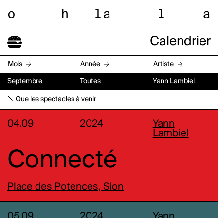
o
h
l
a
l
a
Calendrier
Mois
Année
Artiste
Septembre
Toutes
Yann Lambiel
Que les spectacles à venir
04.09
2024
Yann
Lambiel
Connecté
Place des Potences, Sion
05.09
2024
Yann