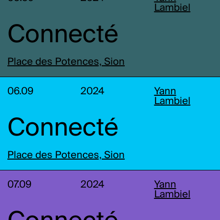
Lambiel
Connecté
Place des Potences, Sion
06.09
2024
Yann
Lambiel
Connecté
Place des Potences, Sion
07.09
2024
Yann
Lambiel