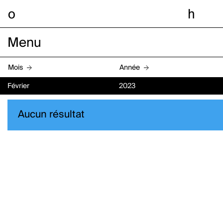
o
h
Menu
Mois
Année
Février
2023
Aucun résultat