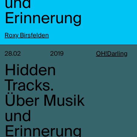
und
Erinnerung
Roxy Birsfelden
28.02
2019
OH!Darling
Hidden
Tracks.
Über Musik
und
Erinnerung