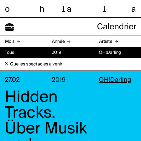
o
h
l
a
l
a
Calendrier
Mois
Année
Artiste
Tous
2019
OH!Darling
Que les spectacles à venir
27.02
2019
OH!Darling
Hidden
Tracks.
Über Musik