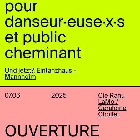
pour
danseur·euse·x·s
et public
cheminant
Und jetzt?, Eintanzhaus -
Mannheim
07.06
2025
Cie Rahu
LaMo /
Géraldine
Chollet
OUVERTURE