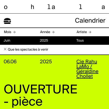
o
h
l
a
l
a
Calendrier
Mois
Année
Artiste
Juin
2025
Tous
Que les spectacles à venir
06.06
2025
Cie Rahu
LaMo /
Géraldine
Chollet
OUVERTURE
- pièce