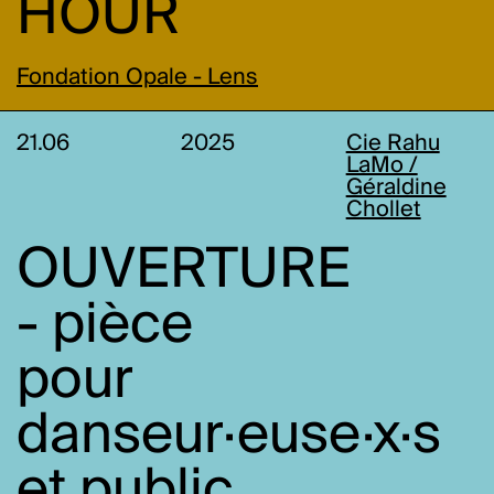
HOUR
Fondation Opale - Lens
21.06
2025
Cie Rahu
LaMo /
Géraldine
Chollet
OUVERTURE
- pièce
pour
danseur·euse·x·s
et public