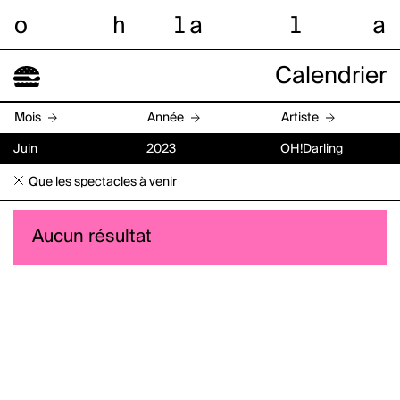
o
h
l
a
l
a
Calendrier
Mois
Année
Artiste
Juin
2023
OH!Darling
Que les spectacles à venir
Aucun résultat