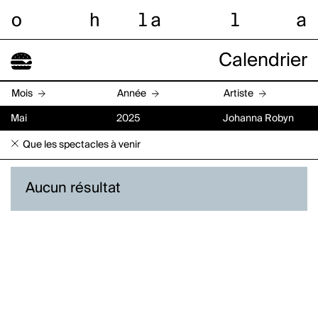
o
h
l
a
l
a
Calendrier
Mois
Année
Artiste
Mai
2025
Johanna Robyn
Que les spectacles à venir
Aucun résultat