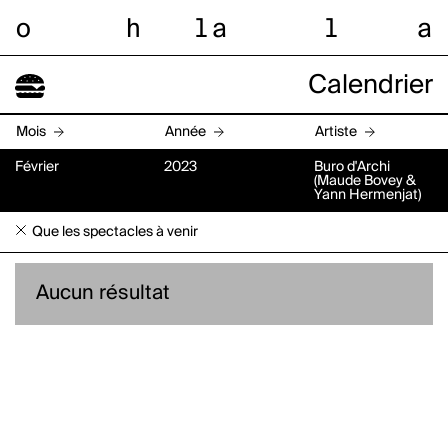
o
h
l
a
l
a
Calendrier
Mois
Année
Artiste
Février
2023
Buro d'Archi
(Maude Bovey &
Yann Hermenjat)
Que les spectacles à venir
Aucun résultat