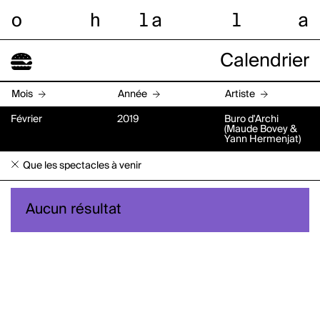
o
h
l
a
l
a
Calendrier
Mois
Année
Artiste
Février
2019
Buro d'Archi
(Maude Bovey &
Yann Hermenjat)
Que les spectacles à venir
Aucun résultat