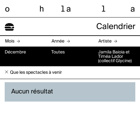
o
h
l
a
l
a
Calendrier
Mois
Année
Artiste
Décembre
Toutes
Jamila Baioia et
Timéa Lador
(collectif Glycine)
Que les spectacles à venir
Aucun résultat