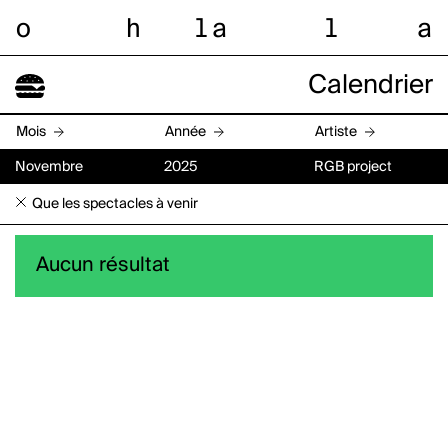
o
h
l
a
l
a
Calendrier
Mois
Année
Artiste
Novembre
2025
RGB project
Que les spectacles à venir
Aucun résultat