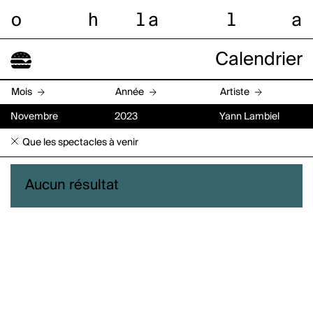
o
h
l
a
l
a
Calendrier
Mois
Année
Artiste
Novembre
2023
Yann Lambiel
Que les spectacles à venir
Aucun résultat