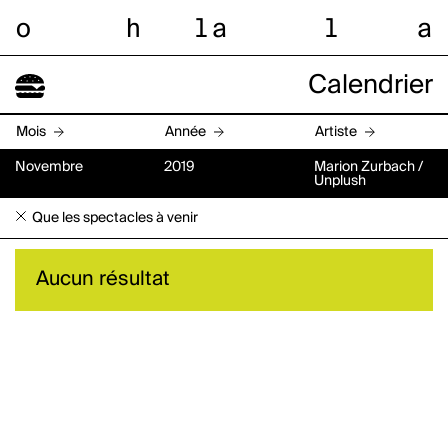
o
h
l
a
l
a
Calendrier
Mois
Année
Artiste
Novembre
2019
Marion Zurbach /
Unplush
Que les spectacles à venir
Aucun résultat