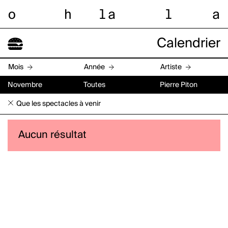
o
h
l
a
l
a
Calendrier
Mois
Année
Artiste
Novembre
Toutes
Pierre Piton
Que les spectacles à venir
Aucun résultat