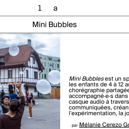
l
a
Mini Bubbles
Mini Bubbles
est un sp
les enfants de 4 à 12 a
chorégraphie partagée
accompagné·e·s dans l
casque audio à travers
communiquées, créant
lʼexpérimentation, la j
Mélanie Cerezo G
par