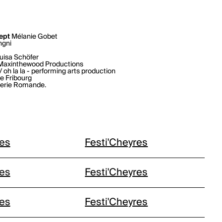
ept
Mélanie Gobet
ngni
uisa Schöfer
Maxinthewood Productions
/ oh la la - performing arts production
e Fribourg
oterie Romande.
les
Festi'Cheyres
les
Festi'Cheyres
les
Festi'Cheyres