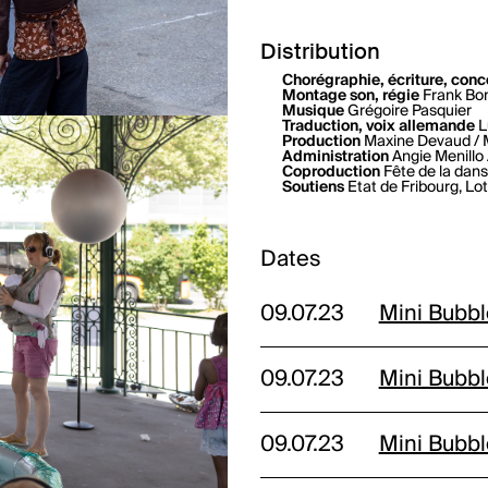
Distribution
Chorégraphie, écriture, conc
Montage son, régie
Frank Bo
Musique
Grégoire Pasquier
Traduction, voix allemande
L
Production
Maxine Devaud / 
Administration
Angie Menillo 
Coproduction
Fête de la dans
Soutiens
Etat de Fribourg, L
Dates
09.07.23
Mini Bubb
09.07.23
Mini Bubb
09.07.23
Mini Bubb