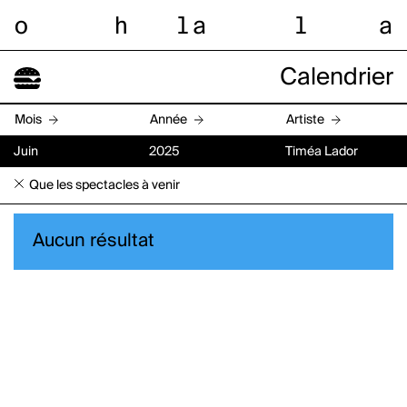
o
h
l
a
l
a
Calendrier
Mois
Année
Artiste
Juin
2025
Timéa Lador
Que les spectacles à venir
Aucun résultat